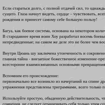
Если стараться долго, с полной отдачей сил, то однажд
сущего. Глаза начнут видеть, сердце – чувствовать, вс
рождения и принесет самому себе большую пользу!
Багуа, как боевое система, основана на некотором кол
В стародавнее время воин Хоу разработал восемь боев
непредвиденные; на самом же деле это не более чем вос
Внутри Цюань шу заключена утонченность и сокровенна
главная тайна - внезапное божественное изменение-пр
всесторонне взаимосвязанных основными превращения
Вспомним его происхождение:
первоначально все возникло из начертаний на спине др
упражнения представлены триграммами, всего только п
Используйте простую, обыденную действительность, чт
сомнения, не следует ограничивать себя только этим с