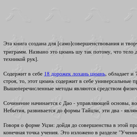
Эта книга создана для [само]совершенствования и тво
триграмм. Названо это цюань шу так потому, что тело 
техникой рук].
Содержит в себе
18 дорожек лохань цюань
, обладает и
строя, то, этот цюань содержит в себе универсальные
Вышеперечисленные методы являются средством физич
Сочинение начинается с Дао - управляющей основы, во
Небытия, развивается до формы Тайцзи, эти два - явля
Говоря о форме Уцзи: дойдя до совершенства в этой пр
конечная точка учения. Это изложено в разделе "Учени