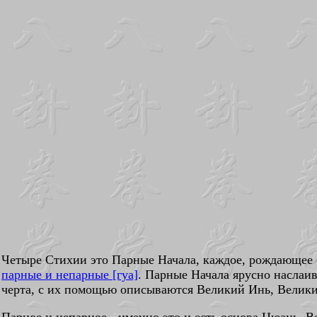
Четыре Стихии это Парные Начала, каждое, рождающее о
парные и непарные [гуа]
. Парные Начала ярусно наслаив
черта, с их помощью описываются Великий Инь, Велики