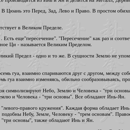
се производится из Инь и Ян
и делится на Металл, Дерев
.
В Цюань это Перед, Зад, Лево и Право.
В простом обихо
тствует в Великом Пределе.
. Есть еще"пересечение".
"Пересечение" как раз и соотв
диное Ци - называется Великим Пределом.
еликий Предел - одно и то же. В сущности Землю не упо
семь гуа, взаимно спариваются друг с другом, между собо
емь гуа взаимно изменяясь, обильно сообразовываясь, про
слоя символизируют Небо, Землю и Человека - "три осно
емлю и Человека - "три основы". Все обладают Инь-Ян.
"левого-правого кружения". Каждая форма обладает Инь 
 подобны Небу, Земле, Человеку - "трем основам". Прав
 "три основы", также обладают Инь и Ян.