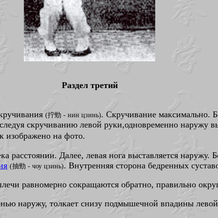
Раздел третий
скручивания
. Скручивание максимально. Б
(拧勁 - нин цзинь)
м следуя скручиванию левой руки,одновременно наружу вы
к изображено на фото.
ека расстоянии. Далее, левая нога выставляется наружу.
ия
. Внутренняя сторона бедренных сустав
(抽勁 - чоу цзинь)
 плечи равномерно сокращаются обратно, правильно округ
адонью наружу, толкает снизу подмышечной впадины лево