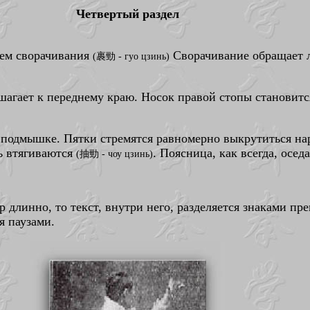
Четвертый раздел
ием сворачивания
Сворачивание обращает ла
(裹勁 - гуо цзинь)
 шагает к переднему краю. Носок правой стопы становитс
й подмышке. Пятки стремятся равномерно выкрутиться н
ь втягиваются
. Поясница, как всегда, осе
(抽勁 - чоу цзинь)
длинно, то текст, внутри него, разделяется знаками пре
я паузами.