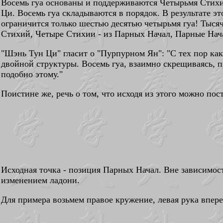
Восемь гуа основаны и поддерживаются Четырьмя Стихия
Ци. Восемь гуа складываются в порядок. В результате э
ограничится только шестью десятью четырьмя гуа! Тысяча
Стихий, Четыре Стихии - из Парных Начал, Парные Нача
"Шэнь Тун Ци" гласит о "Пурпурном Ян": "С тех пор ка
двойной структуры. Восемь гуа, взаимно скрещиваясь, п
подобно этому."
Поистине же, речь о том, что исходя из этого можно по
Исходная точка - позиция Парных Начал. Вне зависимо
изменением ладони.
Для примера возьмем правое кружение, левая рука впере