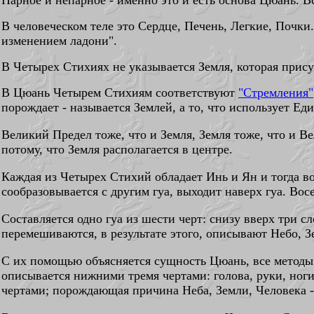
Парное и непарное - именно это и есть основа Цюань.
В
В человеческом теле это Сердце, Печень, Легкие, Почки
изменением ладони".
В Четырех Стихиях не указывается Земля,
которая прису
В Цюань Четырем Стихиям соответствуют
"Стремления"
порождает - называется Землей, а то, что использует Е
Великий Предел тоже, что и Земля, Земля тоже, что и В
потому, что Земля располагается в центре.
Каждая из Четырех Стихий обладает Инь и Ян и тогда во
сообразовывается с другим гуа, выходит наверх гуа. Вос
Составляется одно гуа из шести черт: снизу вверх три 
перемешиваются, в результате этого, описывают Небо, З
С их помощью объясняется сущность Цюань, все методы 
описывается нижними тремя чертами: голова, руки, ноги
чертами; порождающая причина Неба, Земли, Человека -