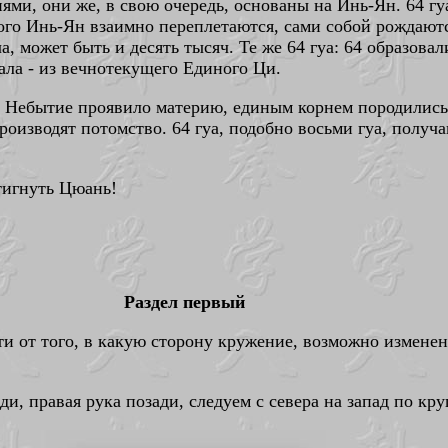
ми, они же, в свою очередь, основаны на Инь-Ян. 64 г
того Инь-Ян взаимно переплетаются, сами собой рождаютс
, может быть и десять тысяч. Те же 64 гуа: 64 образовали
ла - из вечнотекущего Единого Ци.
к Небытие проявило материю, единым корнем породились
роизводят потомство. 64 гуа, подобно восьми гуа, получа
стигнуть Цюань!
Раздел первый
сти от того, в какую сторону кружение, возможно изме
ди, правая рука позади, следуем с севера на запад по кр