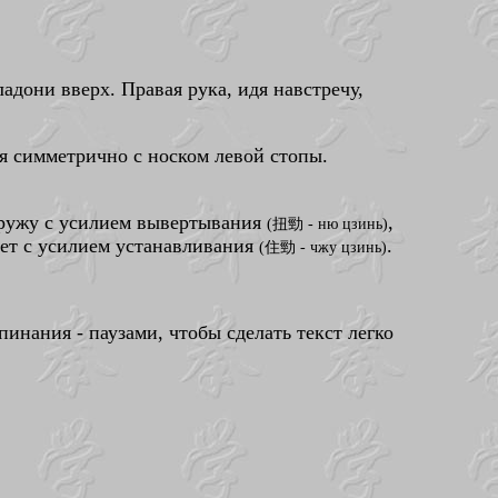
дони вверх. Правая рука, идя навстречу,
я симметрично с носком левой стопы.
аружу с усилием вывертывания
,
(扭勁 - ню цзинь)
дает с усилием устанавливания
.
(住勁 - чжу цзинь)
пинания - паузами, чтобы сделать текст легко