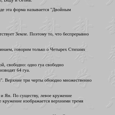
о, Воду и Огонь.
де эта форма называется "Двойным
етствует Земле. Поэтому то, что беспрерывно
минаем, говорим только о Четырех Стихиях
й, свободно: одно гуа свободно
изводят 64 гуа.
вы". Верхние три черты обоюдно множественно
и Ян. По существу, левое кружение
ое кружение изображается верхними тремя