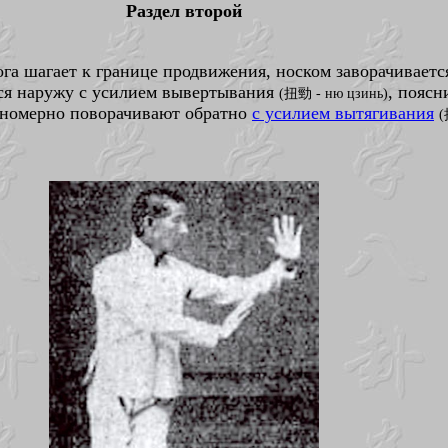
Раздел второй
га шагает к границе продвижения, носком заворачивается
тся наружу с усилием вывертывания
, поясн
(扭勁 - ню цзинь)
авномерно поворачивают обратно
с усилием вытягивания
(