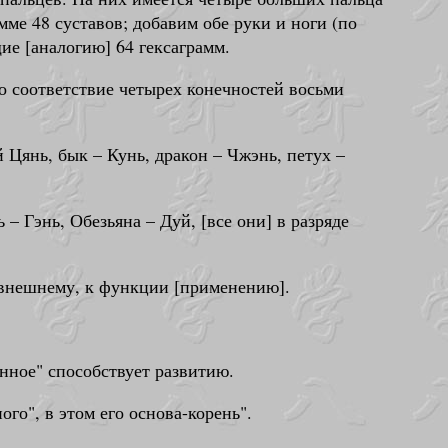
мме 48 суставов; добавим обе руки и ноги (по
ие [аналогию] 64 гексаграмм.
во соответствие четырех конечностей восьми
Цянь, бык – Кунь, дракон – Чжэнь, петух –
– Гэнь, Обезьяна – Дуй, [все они] в разряде
к внешнему, к функции [применению].
нное" способствует развитию.
го", в этом его основа-корень".