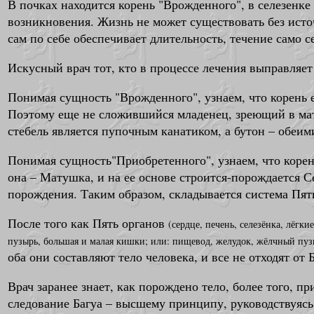
В почках находится корень "Врожденного", в селезенке 
возникновения. Жизнь не может существовать без источ
сам по себе обеспечивает длительность, течение само 
Искусный врач тот, кто в процессе лечения выправляет
Понимая сущность "Врожденного", узнаем, что корень е
Поэтому еще не сложившийся младенец, зреющий в мат
стебель является пупочным канатиком, а бутон – обеи
Понимая сущность"Приобретенного", узнаем, что корень 
она – Матушка, и на ее основе строится-порождается Се
порождения. Таким образом, складывается система Пят
После того как Пять органов
(сердце, печень, селезёнка, лёгки
пузырь, большая и малая кишки; или: пищевод, желудок, жёлчный пуз
оба они составляют тело человека, и все не отходят от
Врач заранее знает, как порождено тело, более того, п
следование Багуа – высшему принципу, руководствуясь 