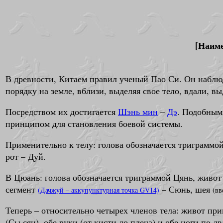
[Наиме
В древности, Китаем правил ученый Пао Си. Он наблюд
порядку на земле, вблизи, выделяя свое тело, вдали,
Посредством их достигается
Шэнь мин
–
Дэ
. Подобным
принципом для становления боевой системы.
Применительно к телу: голова обозначается триграммой 
рот – Дуй.
В Цюань: голова обозначается триграммой Цянь, живот 
сегмент
– Сюнь, шея
(Дачжуй – аккупунктурная точка GV14)
(вв
Теперь – относительно четырех членов тела: живот прин
(Сы сян), обе руки (от кисти до плеча) и обе ноги по д