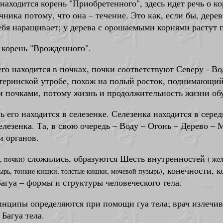
находится корень "Приобретенного", здесь идет речь о к
ника потому, что она – течение. Это как, если бы, дерев
себя наращивает; у дерева с орошаемыми корнями растут
 корень "Врожденного".
го находится в почках, почки соответствуют Северу - Вод
еринской утробе, похож на полый росток, поднимающийс
ми почками, потому жизнь и продолжительность жизни об
его находится в селезенке. Селезенка находится в середи
лезенка. Та, в свою очередь – Воду – Огонь – Дерево – 
и органов.
сложились, образуются Шесть внутренностей
е, почки)
( же
, конечности, 
ырь, тонкие кишки, толстые кишки, мочевой пузырь)
 Багуа – формы и структуры человеческого тела.
ринципы определяются при помощи гуа тела; врач излечива
Багуа тела.