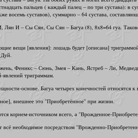
стнадцать пальцев ( каждый палец – по три сустава): в су
же восемь суставов), суммарно – 64 сустава, составляющ
, Лян И – Сы Сян, Сы Сян – Багуа (8), 8х8=64 гуа. Тако
ие вещи [явления]: лошадь будет [описана] триграммой 
 Дуй.
ень, Феникс – Сюнь, Змея – Кань, Ястреб – Ли, Медведь 
й-явлений триграммам.
 сущности-основе. Багуа четырех конечностей относятся 
ное], внешнее это "Приобретённое" при жизни.
тся корнем-источником всего, а "Врожденное-Приобрете
ет всё необходимое посредством "Врожденно-Приобретенно