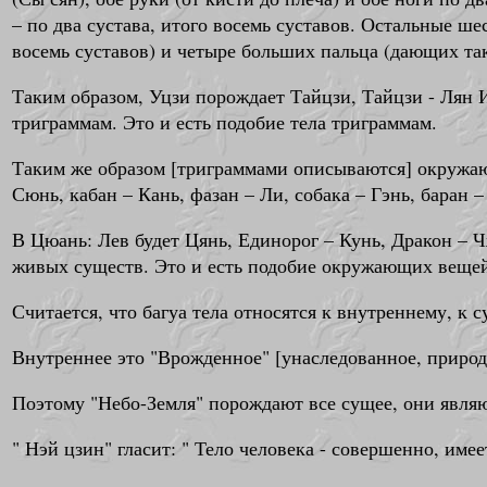
– по два сустава, итого восемь суставов. Остальные ше
восемь суставов) и четыре больших пальца (дающих так
Таким образом, Уцзи порождает Тайцзи, Тайцзи - Лян И
триграммам. Это и есть подобие тела триграммам.
Таким же образом [триграммами описываются] окружающ
Сюнь, кабан – Кань, фазан – Ли, собака – Гэнь, баран –
В Цюань: Лев будет Цянь, Единорог – Кунь, Дракон – Чж
живых существ. Это и есть подобие окружающих веще
Считается, что багуа тела относятся к внутреннему, к
Внутреннее это "Врожденное" [унаследованное, природ
Поэтому "Небо-Земля" порождают все сущее, они являю
" Нэй цзин" гласит: " Тело человека - совершенно, име