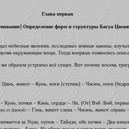
Глава первая
нование] Определение форм и структуры Багуа Цюан
ал небесные явления, исследовал земные законы, изучал 
 выделяя окружающие вещи. Тогда впервые появились опи
 же образом устроено всё сущее. Вот почему восемь три
Цянь, живот – Кунь, ноги [ступни] – Чжэнь, ноги [бедра]
– Кунь, почки – Кань, сердце – Ли, [От] Вэй Люй, первы
– Гэнь, живот слева – Чжэнь, живот справа –
ерх от Дачжуй)
имается за Уцзи, пупок – Тайцзи, обе почки – Два начал
ва сустава – Багуа. На обеих руках и ногах всего двадца