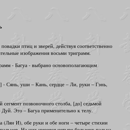
ь
повадки птиц и зверей, действуя соответственно
сательные изображения восьми триграмм.
грамм - Багуа - выбрано основополагающим
 - Сянь, уши – Кань, сердце – Ли, руки – Гэнь,
й сегмент позвоночного столба, [до] седьмой
 Дуй. Это – Багуа применительно к телу.
а (Лян И), обе руки и обе ноги – четыре стихии
ть пальцев. На них имеется четыре больших пальца