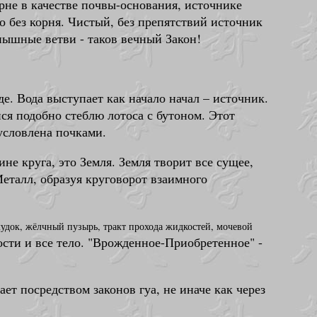
орне в качестве почвы-основания, источнике
о без корня. Чистый, без препятствий источник
 пышные ветви - таков вечный Закон!
е. Вода выступает как начало начал – источник.
я подобно стеблю лотоса с бутоном. Этот
условлена почками.
не круга, это Земля. Земля творит все сущее,
Металл, образуя круговорот взаимного
лудок, жёлчный пузырь, тракт прохода жидкостей, мочевой
кости и все тело. "Врожденное-Приобретенное" -
ет посредством законов гуа, не иначе как через