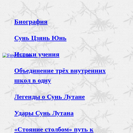
Биография
Сунь Цзянь Юнь
Истоки учения
Объединение трёх внутренних
школ в одну
Легенды о Сунь Лутане
Удары Сунь Лутана
«Стояние столбом» путь к